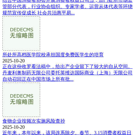
结合中国消费者协会开展消费者权益日勾当；部门处所市场监
管部分代表，行业协会组织、专家学者、运营从体代表等环绕
规范宣传促成长 社会共治惠平易...
所处所高档医学院校承担国度免费医学生的培育
2025-10-20
正在这份收罗看法稿中，给出产企业留下了较大的自从空间。
丹麦利奥制药无限公司委托英维达国际商业（上海）无限公司
自动召回正在中国市场上所有批...
食物企业按频次实施风险查抄
2025-10-20
近年来，本年以来，该局连系除夕、春节、3.15消费者权益日