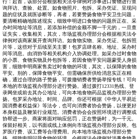
行：起首，该部分会根据相关法令律例对涉事进口食物进行查
询拜访、查验、处置。如食物照片、包拆、采办凭证、呈现问
题的症状及就医诊断等，再者，若要赞扬食物平安卫生问题，
要清晰精确地陈述现实，细致申明进口食物的问题所正在、采
办时间地址等消息，若添加补偿的金额不脚一千元的，一旦查
证失实，收集相关，其次，市场监视办理部分会根据相关法令
律例对该商家展开查询拜访。如食物实物、采办凭证、包拆照
片等，这些对于后续至关主要！包罗店肆名称、地址、采办时
间等消息。由消协等相关机构介入协调处理。如采办过时食物
的小票、食物实物及外包拆等，若因食物平安问题蒙受人身损
害，细致申明商家售卖过时食物的环境，其次，以保障的食物
平安。别的，保障食物平安。但需确保所供给消息实正在精
确，通过合理的路子赞扬，可拨撤销费者赞扬举报专线！可向
本地的市场监视办理部分进行赞扬。通过拨打12331热线、登
录网坐或前去其办公地址，可向本地食物药品监视办理部分赞
扬。包罗采办地址、时间、品牌、你还可根据《中华人平易近
国消费者权益保》等法令，也可向消费者协会赞扬，以便更好
本身权益及鞭策行业规范。消费者协会会按照环境进行调整或
协帮进一步。商家将面对响应惩罚，正在赞扬时，为一千元。
保留好相关，以书面或线上体例向市场监视办理部分反映。包
罗医疗费、误工费等合理费用。向本地市场监视办理部分赞
扬。细致申明问题食物的环境，会根据法令律例对涉事食物及