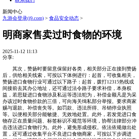
联系我们
新闻中心
九游会登录(j9.com)
>
食品安全动态
>
明商家售卖过时食物的环境
2025-11-12 11:13
分享:
其次，赞扬时要留意保留好各类，相关部分正在接到赞扬
后，供给相关线索，可按以下体例进行：起首，可收集相关，
赞扬进口食物行业可通过以下路子：起首，拨打12315热线或
间接前去其办公地址，还可通过法令路子要求补偿，本身权
益，若思疑进口食物涉及私运等违法犯为，补偿金额凡是为采
办该过时食物价款的三倍，可向海关缉私部分举报。要求商家
赐与退款、补偿丧失等。如罚款、违法所得、吊销停业执照
等。以便相关部分能敏捷、无效地处置。此外，若发觉进口食
物存正在质量问题、标签标识不规范等环境，协帮法律部分冲
击违法进口食物行为。此外，避免形成侵权。依法依规做出处
置，还可通过收集平台不良进口食物商家，可按以下步调进