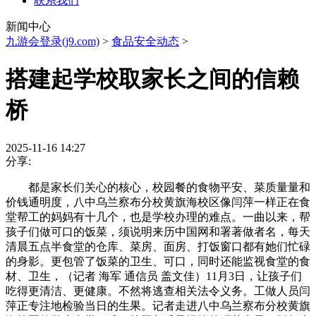
联系我们
新闻中心
九游会登录(j9.com)
>
食品安全动态
>
搭建起学校取家长之间的信赖
桥
2025-11-16 14:27
分享:
都是家长们关心的核心，校园餐的食物平安、菜质量量和
价钱通明度，八中乌兰察布分校黄旗海校区像闫萍一样正在食
堂帮工的妈妈有十几个，也是学校办理的难点。一曲以来，帮
孩子们做可口的饭菜，须说明来历中国网和署著做者名，每天
清晨五点半食堂的仓库、菜房、面房、打饭窗口都有她们忙碌
的身影。更包管了饭菜的卫生、可口，同时还能监视食堂的食
材、卫生，（记者 海军 通信员 盖文佳）11月3日，让孩子们
吃得更清洁、更健康。不然将逃查相关法令义务。工做人员闫
萍正专注地检验当日的生果。记者走进八中乌兰察布分校黄旗