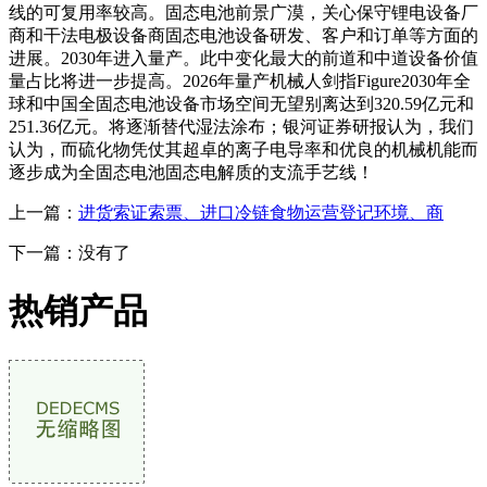
线的可复用率较高。固态电池前景广漠，关心保守锂电设备厂
商和干法电极设备商固态电池设备研发、客户和订单等方面的
进展。2030年进入量产。此中变化最大的前道和中道设备价值
量占比将进一步提高。2026年量产机械人剑指Figure2030年全
球和中国全固态电池设备市场空间无望别离达到320.59亿元和
251.36亿元。将逐渐替代湿法涂布；银河证券研报认为，我们
认为，而硫化物凭仗其超卓的离子电导率和优良的机械机能而
逐步成为全固态电池固态电解质的支流手艺线！
上一篇：
进货索证索票、进口冷链食物运营登记环境、商
下一篇：没有了
热销产品