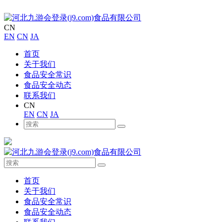
CN
EN
CN
JA
首页
关于我们
食品安全常识
食品安全动态
联系我们
CN
EN
CN
JA
首页
关于我们
食品安全常识
食品安全动态