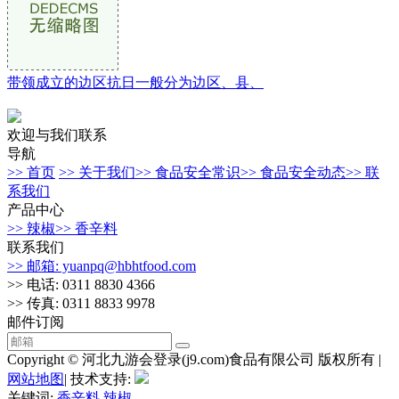
带领成立的边区抗日一般分为边区、县、
欢迎与我们联系
导航
>> 首页
>> 关于我们
>> 食品安全常识
>> 食品安全动态
>> 联
系我们
产品中心
>> 辣椒
>> 香辛料
联系我们
>> 邮箱: yuanpq@hbhtfood.com
>> 电话: 0311 8830 4366
>> 传真: 0311 8833 9978
邮件订阅
Copyright © 河北九游会登录(j9.com)食品有限公司 版权所有 |
网站地图
| 技术支持:
关键词:
香辛料
辣椒