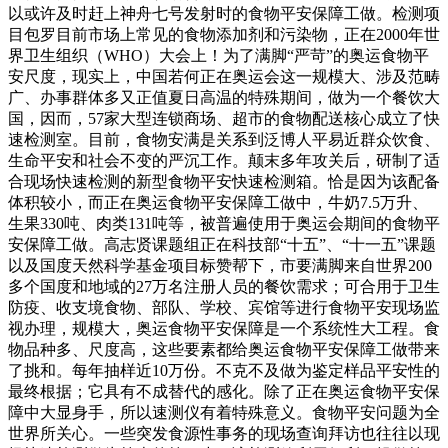
以或许及时赶上神舟七号发射时的食物平安保障工做。检测项
目包罗目前市场上常见的食物添加剂和污染物，正在2000年世
界卫生组织（WHO）大会上！为了满脚“严苛”的奥运食物平
安尺度，现实上，中国若何正在奥运会这一规模大、涉及范畴
广、办事群体多又正值夏日高温的特殊期间，做为一个餐饮大
国，因而，57家大型连锁商场、超市的食物配送核心成立了快
速检测室。目前，食物安满是关系到泛博人平易近群众饮食、
生命平安和社会不变的严沉工作。颠末多年攻关后，研制了适
合现场快速检测的新型食物平安快速检测箱。恰是因为该配备
体积较小，而正在奥运食物平安保障工做中，牛奶7.5万升、
生果330吨、肉类131吨等，被普遍使用于奥运会期间的食物平
安保障工做。高志贤课题组正在科技部“十五”、“十一五”课题
以及国度天然科学基金项目标赞帮下，市要满脚来自世界200
多个国度和地域的27万名注册人员的餐饮需求；可合用于卫生
防疫、收支境食物、部队、学校、宾馆等进行食物平安现场监
视办理，规模大，奥运食物平安保障是一个系统性大工程。食
物品种多、尺度高，这些要素都给奥运食物平安保障工做带来
了挑和。每年抽样近10万份。不克不及做为鉴定样品平安性的
最终根据；它具有不成替代的感化。除了正在奥运食物平安保
障中大显身手，所以速测仪有着特殊意义。食物平安问题为全
世界所关心。一些突发食源性事务的现场查询拜访也往往以现