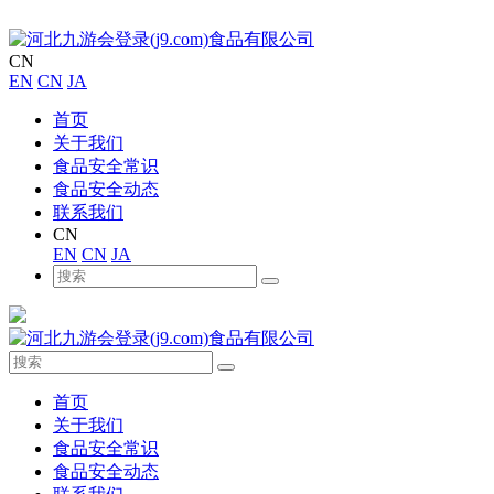
CN
EN
CN
JA
首页
关于我们
食品安全常识
食品安全动态
联系我们
CN
EN
CN
JA
首页
关于我们
食品安全常识
食品安全动态