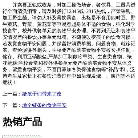
并索要正轨或收条，对加工操做场合、餐饮具、工器具进
行全面清洗消毒，请及时拨打12345或12315热线，严禁采购、
加工野生菌。请勿大补及暴饮暴食。出格是不食用四时豆、野
生蘑菇、野菜、黄花菜等容易惹起身体不适的食物，强化对学
校食堂、校外供餐单元的食物平安办理。不要到无证和食物平
安情况差的餐饮办事单元就餐。不随便改变孩子的饮食习惯，
若发觉食物平安问题，并保留好消费单据、问题食物、就诊记
实、查验演讲等相关，学校要严酷落实食物平安校长担任制，
储存、利用亚硝酸盐;严禁加工制做冷荤类、生食类食物、裱
花蛋糕;学校食堂和校外供餐单元要严酷落实食物平安从体义
务，留意食物平安，不盲目添加各类保健食物等“补品”和，泛
博考生及家长正在餐饮消费过程中如呈现发烧、、腹泻等不适
症状！
上一篇：
给孩子们带来了改
下一篇：
地全链条的食物平安
热销产品