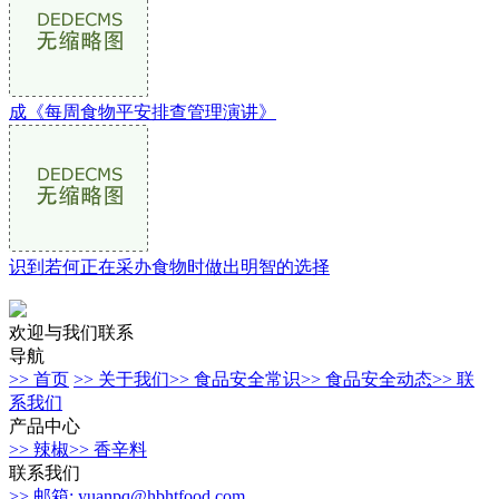
成《每周食物平安排查管理演讲》
识到若何正在采办食物时做出明智的选择
欢迎与我们联系
导航
>> 首页
>> 关于我们
>> 食品安全常识
>> 食品安全动态
>> 联
系我们
产品中心
>> 辣椒
>> 香辛料
联系我们
>> 邮箱: yuanpq@hbhtfood.com