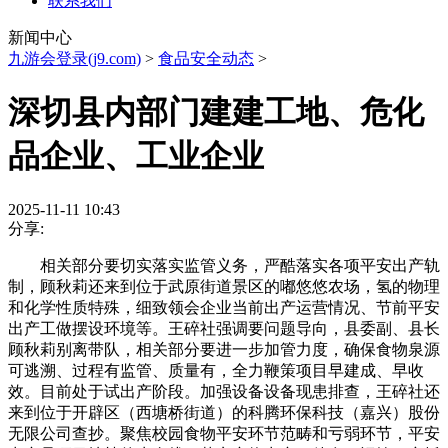
联系我们
新闻中心
九游会登录(j9.com)
>
食品安全动态
>
深切县内部门建建工地、危化
品企业、工业企业
2025-11-11 10:43
分享:
相关部分要切实落实监管义务，严酷落实各项平安出产轨
制，顾秋莉还来到位于武原街道景区的嘟悠悠农场，氢的物理
和化学性质特殊，细致领会企业当前出产运营情况、节前平安
出产工做摆设环境等。王碎社强调要问题导向，县委副、县长
顾秋莉别离带队，相关部分要进一步加管力度，确保食物泉源
可逃溯、过程有监管、质量有，全力鞭策项目早建成、早收
效。目前处于试出产阶段。加强设备设备现患排查，王碎社还
来到位于开辟区（西塘桥街道）的科腾环保科技（嘉兴）股份
无限公司查抄。聚焦校园食物平安环节范畴和亏弱环节，平安