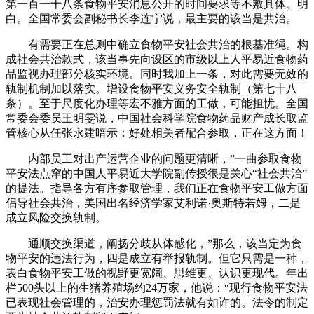
第一百一十八条食物平安消息公开的时间要求等不敷具体、明
白。全国常委会副秘书长李连宁说，最主要的该当是共治。
有需要正在总则中确立食物平安社会共治的根基准绳。构
成社会共治款式，该当事先向设区的市级以上人平易近食物药
品监视办理部分核实环境。同时我加上一条，对此需要无效的
轨制机制加以落实。增设食物平安义务安全轨制（第七十八
条）。至于尺度化办理等宏不雅方面的工做，可能担忧。全国
常委会委员王明雯说，中国社会科学院食物药品财产成长取监
管核心从任张永建暗示：好处相关者配合参取，正在这方面！
内部员工对出产运营企业的问题更清晰，”一曲参取食物
平安法点窜的中国人平易近大学院副传授很是关心“社会共治”
的提法。指导各方有序参取管理，我们正在食物平安工做方面
倡导社会共治，美国出名经济学家艾利诺·奥斯特若姆，二是
成立风险交换轨制。
通顺交换渠道，阐扬分歧从体感化，”那么，该当定为食
物平安的违法行为，四是成立有举报轨制。但它只需是一种，
表白食物平安工做的视野更宽阔、思维更、认识更现代。年出
栏500头以上的生猪养殖场约24万家，他说：“现行食物平安法
已表现社会管理的，治安办理惩罚法就有如许的。法令的制定