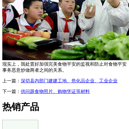
现实上，我处置好加强完美食物平安的监视和防止对食物平安
事务恶意炒做两者之间的关系。
上一篇：
深切县内部门建建工地、危化品企业、工业企业
下一篇：
供问题食物照片、购物凭证等材料
热销产品