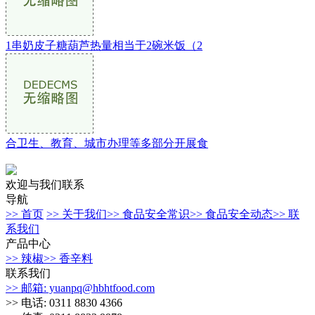
1串奶皮子糖葫芦热量相当于2碗米饭（2
合卫生、教育、城市办理等多部分开展食
欢迎与我们联系
导航
>> 首页
>> 关于我们
>> 食品安全常识
>> 食品安全动态
>> 联
系我们
产品中心
>> 辣椒
>> 香辛料
联系我们
>> 邮箱: yuanpq@hbhtfood.com
>> 电话: 0311 8830 4366