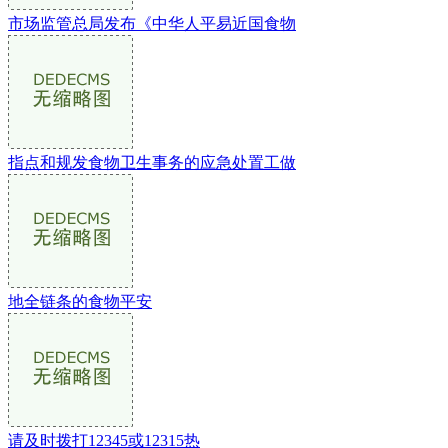
市场监管总局发布《中华人平易近国食物
指点和规发食物卫生事务的应急处置工做
地全链条的食物平安
请及时拨打12345或12315热