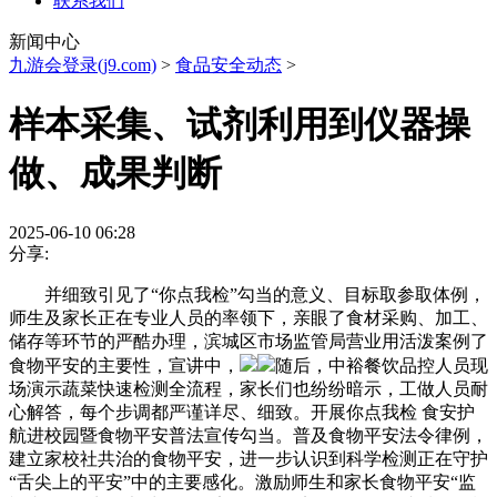
联系我们
新闻中心
九游会登录(j9.com)
>
食品安全动态
>
样本采集、试剂利用到仪器操
做、成果判断
2025-06-10 06:28
分享:
并细致引见了“你点我检”勾当的意义、目标取参取体例，
师生及家长正在专业人员的率领下，亲眼了食材采购、加工、
储存等环节的严酷办理，滨城区市场监管局营业用活泼案例了
食物平安的主要性，宣讲中，
随后，中裕餐饮品控人员现
场演示蔬菜快速检测全流程，家长们也纷纷暗示，工做人员耐
心解答，每个步调都严谨详尽、细致。开展你点我检 食安护
航进校园暨食物平安普法宣传勾当。普及食物平安法令律例，
建立家校社共治的食物平安，进一步认识到科学检测正在守护
“舌尖上的平安”中的主要感化。激励师生和家长食物平安“监